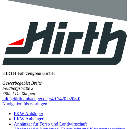
HIRTH Fahrzeugbau GmbH
Gewerbegebiet Breite
Feldbergstraße 2
78652 Deißlingen
info@hirth-anhaenger.de
+49 7420 9208-0
Navigation überspringen
PKW Anhänger
LKW Anhänger
Anhänger für Forst- und Landwirtschaft